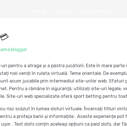
Home
About
Our Services
 💳
sama.blogger
uri pentru a atrage și a păstra jucătorii. Este în mare parte
utați noii veniți în ruleta virtuală. Teme orientale. De exempl
 sunt acum jucabile prin intermediul site-urilor web. Sfaturi 
et. Pentru a rămâne în siguranță, utilizați site-uri legale, ve
ile. Site-uri web specializate oferă sport betting pentru toat
cu risc scăzut în lumea sloturi virtuale. Încercați titluri vi
ru a proteja banii și informațiile . Aceste experiențe pot 
 ușor . Test slots conțin aceleași opțiuni ca paid slots, dar f