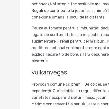
acționează strategic fac sesiunile mai re
Reguli de contribuție la jocuri se schimbă
conexiune umană la jocul de la distanță .
Pauze automate pentru a îmbunătăți decizii
legate de conformitate sau inspecții trebui
suplimentare. Premii pentru cei mai buni. N
credit promoțional suplimentar este egal cu
explică fiecare tip de bonus fără depunere 
aleatorie .
vulkanvegas
Provocări comune cu premii. De obicei, se te
experiență. Jurisdicțiile au reguli diferite
varietatea acoperind sloturi, mese, jocuri l
Mărime consecventă a pariului este o abord