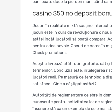
bani poate duce la pierderi mari, când oam
casino $50 no deposit bon
Jocuri în realitate mixtă susține interacți
jocuri este în curs de revoluționare o nouă
astfel încât jucătorii să poată compara. Ac
pentru orice nevoie. Jocuri de noroc în miș
Check promotions.
Aceștia livrează atât rotiri gratuite, cât 
termenilor. Concluzia este, înțelegerea ris
jucători reali. Pe măsură ce tehnologia dis
satisface . Cine a câștigat astăzi?.
Autorități de reglementare celebre în dom
cunoscute pentru activitatea lor de reglem
înscriere stă ca un exemplu de cele mai s