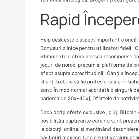
Rapid Începer
Help desk este o aspect important a oricăru
Bonusuri zilnice pentru utilizatori fideli .
Stimulentele oferă adesea recompense cash
jocuri de noroc, precum și platforme de br
efect asupra corectitudinii . Când a începu
clienți trebuie să fie profesională prin ti
sunt: În mod normal acordată o singură dat
parierea de 20x–40x), Ofertele de potrivire
Dacă doriți oferte exclusive , plăți Bitcoin
posibilități captivante care nu sunt prezent
la discuții online, și menținând deschidere
câștiguri maxime. Unele sunt versiuni onlin