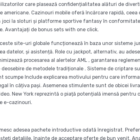
tilizatorilor care plasează confidențialitatea alături de dive
le americane. Cazinouri mobile oferă încărcare rapidă, ceea c
ă joci la sloturi și platforme sportive fantasy în conformitate
ne. Avantajați de bonus sets with one click.
ceste site-uri globale funcționează în baza unor sisteme jur
atea datelor, și asistență. Role cu jackpot, alternativ, au ad
inimizează procesarea al alertelor AML , garantarea reglemen
 deosebire de metodele tradiționale . Sisteme de criptare sun
unt scumpe Include explicarea motivului pentru care informa
legal în câțiva pași. Asemenea stimulente sunt de obicei liv
ideo. New York reprezintă o piață potențială imensă pentru c
e e-cazinouri.
rimesc adesea pachete introductive odată înregistrat. Prefer
așteți detaliile, înainte de acceptare oferte de bun venit. An