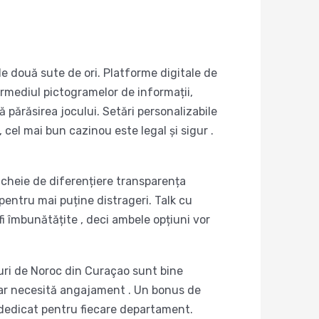
de două sute de ori. Platforme digitale de
termediul pictogramelor de informații,
 părăsirea jocului. Setări personalizabile
 cel mai bun cazinou este legal și sigur .
ul cheie de diferențiere transparența
 pentru mai puține distrageri. Talk cu
fi îmbunătățite , deci ambele opțiuni vor
uri de Noroc din Curaçao sunt bine
 Dar necesită angajament . Un bonus de
 dedicat pentru fiecare departament.