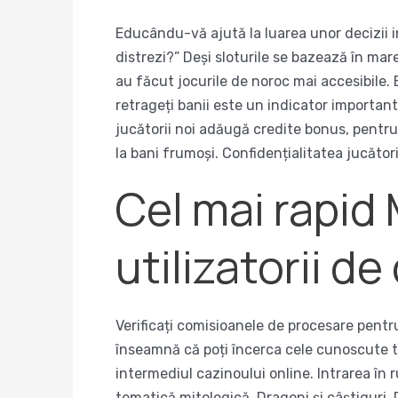
Educându-vă ajută la luarea unor decizii i
distrezi?” Deși sloturile se bazează în mar
au făcut jocurile de noroc mai accesibile. 
retrageți banii este un indicator important
jucătorii noi adăugă credite bonus, pentr
la bani frumoși. Confidențialitatea jucător
Cel mai rapid
utilizatorii de
Verificați comisioanele de procesare pentr
înseamnă că poți încerca cele cunoscute ti
intermediul cazinoului online. Intrarea în 
tematică mitologică. Dragoni și câștiguri. 