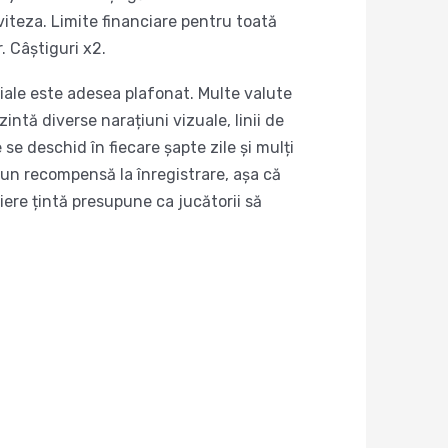
iteza. Limite financiare pentru toată
. Câștiguri x2.
nțiale este adesea plafonat. Multe valute
intă diverse narațiuni vizuale, linii de
 se deschid în fiecare șapte zile și mulți
un recompensă la înregistrare, așa că
iere țintă presupune ca jucătorii să