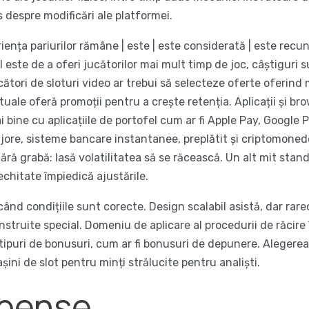
s despre modificări ale platformei.
xperiența pariurilor rămâne | este | este considerată | este recu
l este de a oferi jucătorilor mai mult timp de joc, câștiguri 
ucători de sloturi video ar trebui să selecteze oferte oferin
virtuale oferă promoții pentru a crește retenția. Aplicații și 
ine cu aplicațiile de portofel cum ar fi Apple Pay, Google Pay
ore, sisteme bancare instantanee, preplătit și criptomonede 
ără grabă: lasă volatilitatea să se răcească. Un alt mit stan
echitate împiedică ajustările.
d condițiile sunt corecte. Design scalabil asistă, dar rareori
struite special. Domeniu de aplicare al procedurii de răcire 
tipuri de bonusuri, cum ar fi bonusuri de depunere. Alegerea 
șini de slot pentru minți strălucite pentru analiști.
mpense