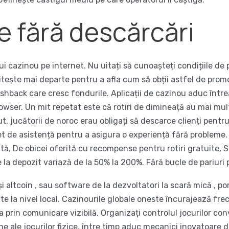
e fără descărcări
i cazinou pe internet. Nu uitați să cunoașteți condițiile de 
 Citește mai departe pentru a afla cum să obții astfel de promoț
back care cresc fondurile. Aplicații de cazinou aduc între
owser. Un mit repetat este că rotiri de dimineață au mai mul
t, jucătorii de noroc erau obligați să descarce clienți pentr
chet de asistență pentru a asigura o experiență fără probleme.
ă, De obicei oferită cu recompense pentru rotiri gratuite, Su
 la depozit variază de la 50% la 200%. Fără bucle de pariuri p
 și altcoin , sau software de la dezvoltatori la scară mică , p
e la nivel local. Cazinourile globale oneste încurajează frecv
a prin comunicare vizibilă. Organizați controlul jocurilor co
e ale jocurilor fizice, între timp aduc mecanici inovatoare d