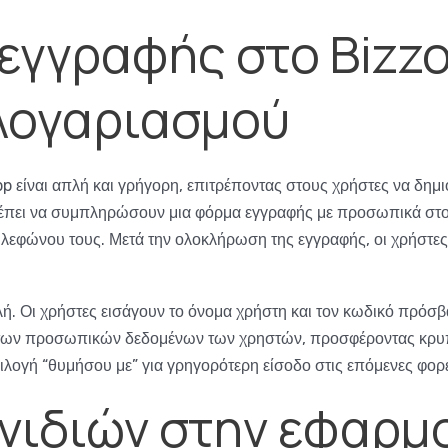
εγγραφής στο Bizzo
λογαριασμού
pp είναι απλή και γρήγορη, επιτρέποντας στους χρήστες να δη
πρέπει να συμπληρώσουν μια φόρμα εγγραφής με προσωπικά στοι
ηλεφώνου τους. Μετά την ολοκλήρωση της εγγραφής, οι χρήστες
ή. Οι χρήστες εισάγουν το όνομα χρήστη και τον κωδικό πρόσβ
α των προσωπικών δεδομένων των χρηστών, προσφέροντας κρυπ
ιλογή “θυμήσου με” για γρηγορότερη είσοδο στις επόμενες φορ
νιδιών στην εφαρμο