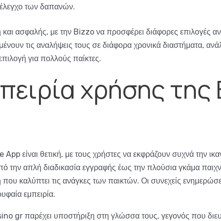
ν έλεγχο των δαπανών.
 και ασφαλής, με την Bizzo να προσφέρει διάφορες επιλογές α
μένουν τις αναλήψεις τους σε διάφορα χρονικά διαστήματα, ανάλ
επιλογή για πολλούς παίκτες.
πειρία χρήσης της 
 App είναι θετική, με τους χρήστες να εκφράζουν συχνά την ικα
 την απλή διαδικασία εγγραφής έως την πλούσια γκάμα παιχνι
 που καλύπτει τις ανάγκες των παικτών. Οι συνεχείς ενημερώσε
ρυφαία εμπειρία.
asino gr παρέχει υποστήριξη στη γλώσσα τους, γεγονός που διε