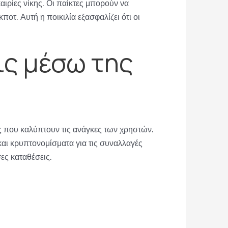
αιρίες νίκης. Οι παίκτες μπορούν να
τ. Αυτή η ποικιλία εξασφαλίζει ότι οι
ις μέσω της
ς που καλύπτουν τις ανάγκες των χρηστών.
και κρυπτονομίσματα για τις συναλλαγές
ες καταθέσεις.