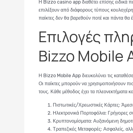
Η Bizzo casino app διαθέτει επίσης ειδικά 
επιλέξουν από διάφορους τύπους κουλοχέρηδω
παίκτες δεν θα βαρεθούν ποτέ και πάντα θα έ
Επιλογές πλη
Bizzo Mobile 
Η Bizzo Mobile App διευκολύνει τις καταθέ
Οι παίκτες μπορούν να χρησιμοποιήσουν πιστ
τους. Κάθε μέθοδος έχει τα πλεονεκτήματα κ
Πιστωτικές/Χρεωστικές Κάρτες: Άμεσε
Ηλεκτρονικά Πορτοφόλια: Γρήγορες συ
Κρυπτονομίσματα: Αυξανόμενη δημοτι
Τραπεζικές Μεταφορές: Ασφαλείς, αλλ