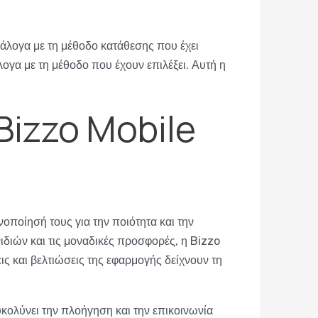
νάλογα με τη μέθοδο κατάθεσης που έχει
ογα με τη μέθοδο που έχουν επιλέξει. Αυτή η
Bizzo Mobile
νοποίησή τους για την ποιότητα και την
διών και τις μοναδικές προσφορές, η Bizzo
ις και βελτιώσεις της εφαρμογής δείχνουν τη
υκολύνει την πλοήγηση και την επικοινωνία