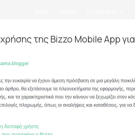
Home
About
Our Services
χρήσης της Bizzo Mobile App γι
sama.blogger
ς την ευκαιρία να έχουν άμεση πρόσβαση σε μια μεγάλη ποικιλ
 το άρθρο, θα εξετάσουμε τα πλεονεκτήματα της εφαρμογής, περι
ής, και τα χαρακτηριστικά που την κάνουν να ξεχωρίζει στον κό
επιλογές πληρωμής, όπως οι αναλήψεις και καταθέσεις, για να δεί
 η διεπαφή χρήστη
 που προσφέρει η Bizzo