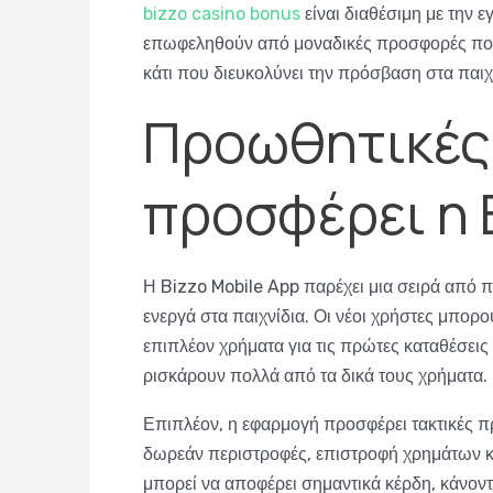
bizzo casino bonus
είναι διαθέσιμη με την 
επωφεληθούν από μοναδικές προσφορές που δ
κάτι που διευκολύνει την πρόσβαση στα παιχ
Προωθητικές
προσφέρει η 
Η Bizzo Mobile App παρέχει μια σειρά από
ενεργά στα παιχνίδια. Οι νέοι χρήστες μπο
επιπλέον χρήματα για τις πρώτες καταθέσεις
ρισκάρουν πολλά από τα δικά τους χρήματα.
Επιπλέον, η εφαρμογή προσφέρει τακτικές π
δωρεάν περιστροφές, επιστροφή χρημάτων κα
μπορεί να αποφέρει σημαντικά κέρδη, κάνοντ