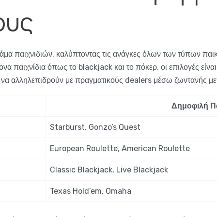
ους
κάμα παιχνιδιών, καλύπτοντας τις ανάγκες όλων των τύπων παι
να παιχνίδια όπως το blackjack και το πόκερ, οι επιλογές είνα
ύν να αλληλεπιδρούν με πραγματικούς dealers μέσω ζωντανής μ
Δημοφιλή Πα
Starburst, Gonzo’s Quest
European Roulette, American Roulette
Classic Blackjack, Live Blackjack
Texas Hold’em, Omaha