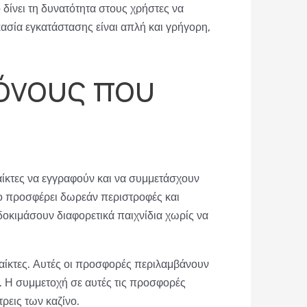
δίνει τη δυνατότητα στους χρήστες να
ασία εγκατάστασης είναι απλή και γρήγορη,
όνους που
ίκτες να εγγραφούν και να συμμετάσχουν
ο προσφέρει δωρεάν περιστροφές και
δοκιμάσουν διαφορετικά παιχνίδια χωρίς να
αίκτες. Αυτές οι προσφορές περιλαμβάνουν
. Η συμμετοχή σε αυτές τις προσφορές
ρεις των καζίνο.